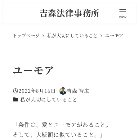
メ
吉森法律事務所
イ
MENU
ン
トップページ
私が大切にしていること
ユーモア
コ
ン
テ
ユーモア
ン
ツ
へ
2022年8月16日
吉森 智広
投稿日
著
移
カテゴリー
私が大切にしていること
者
動
「条件は、愛とユーモアがあること。
そして、大統領に似ていること。」