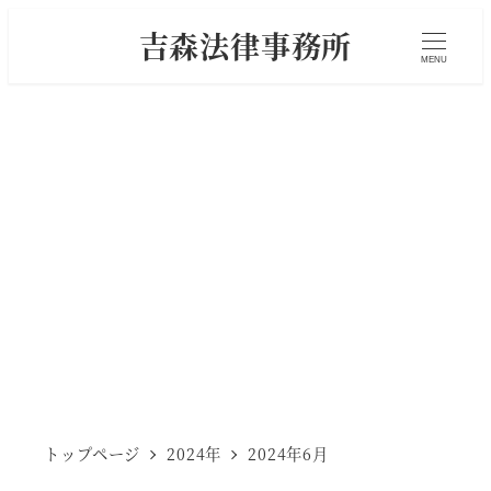
メ
吉森法律事務所
イ
MENU
ン
コ
ン
テ
ン
2024年6月
ツ
へ
移
動
トップページ
2024年
2024年6月