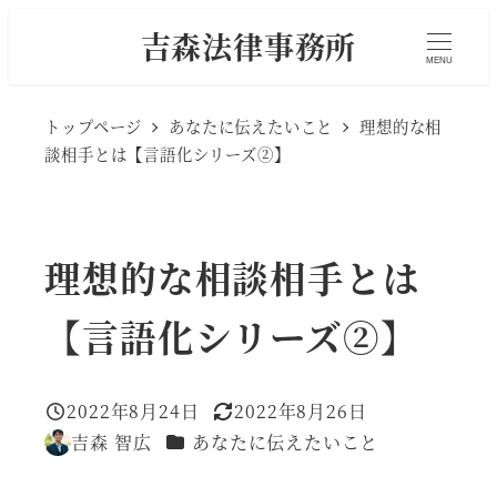
メ
吉森法律事務所
イ
MENU
ン
トップページ
あなたに伝えたいこと
理想的な相
コ
談相手とは【言語化シリーズ②】
ン
テ
ン
理想的な相談相手とは
ツ
へ
【言語化シリーズ②】
移
動
2022年8月24日
2022年8月26日
投稿日
更新日
カテゴリー
吉森 智広
あなたに伝えたいこと
著
者